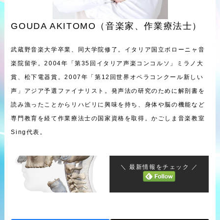
GOUDA AKITOMO（音楽家、作業療法士）
武蔵野音楽大学卒業、同大学院修了。イタリア国立ボローニャ音
楽院留学。2004年「第35回イタリア声楽コンコルソ」ミラノ大
賞、松下電器賞。2007年「第12回世界オペラコンクール新しい
声」アジア予選ファイナリスト。発声法の研究のために解剖書を
読み漁ったことからリハビリに興味を持ち、身体や脳の機能など
専門教育を経て作業療法士の国家資格を取得。かごしま音楽教室
Sing代表。
＼ 最新情報をチェック ／