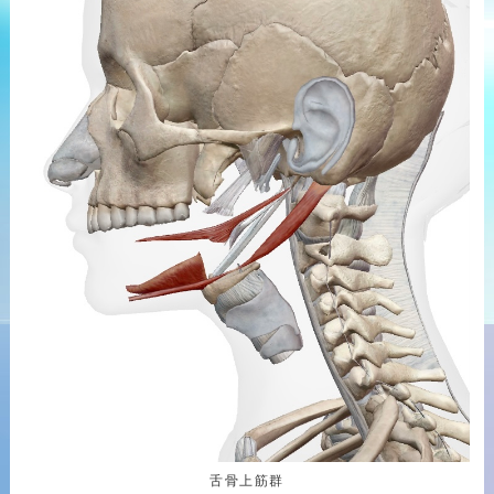
舌骨上筋群