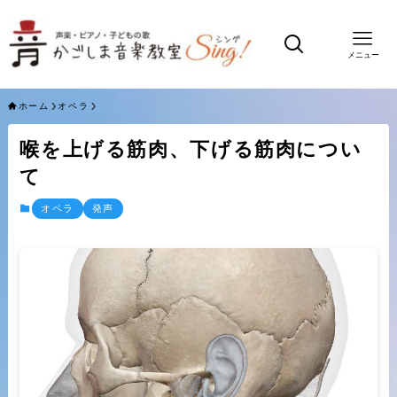
メニュー
ホーム
オペラ
喉を上げる筋肉、下げる筋肉につい
て
オペラ
発声