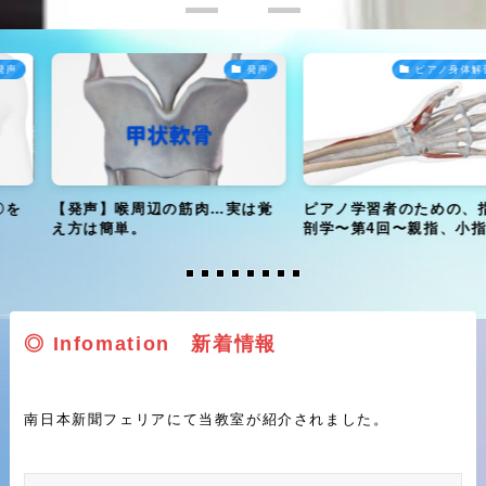
発声
ピアノ身体解剖運動
の筋肉…実は覚
ピアノ学習者のための、指の解
子供のピアノ
剖学〜第4回〜親指、小指の筋肉
いい？優しい
◎ Infomation 新着情報
南日本新聞フェリアにて当教室が紹介されました。