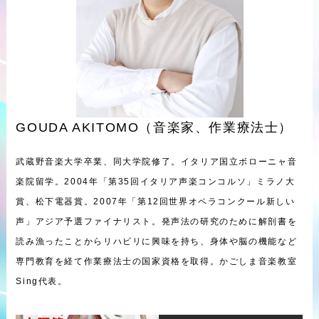
GOUDA AKITOMO（音楽家、作業療法士）
武蔵野音楽大学卒業、同大学院修了。イタリア国立ボローニャ音
楽院留学。2004年「第35回イタリア声楽コンコルソ」ミラノ大
賞、松下電器賞。2007年「第12回世界オペラコンクール新しい
声」アジア予選ファイナリスト。発声法の研究のために解剖書を
読み漁ったことからリハビリに興味を持ち、身体や脳の機能など
専門教育を経て作業療法士の国家資格を取得。かごしま音楽教室
Sing代表。