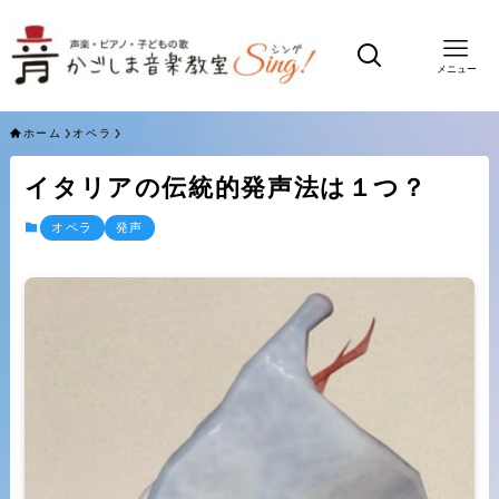
メニュー
ホーム
オペラ
イタリアの伝統的発声法は１つ？
オペラ
発声