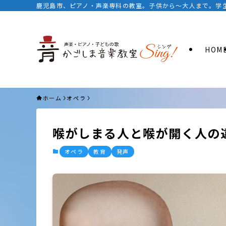
鹿児島市、ピアノ・声楽専科の教室。子供から〜大人まで。学生
HOM
ホーム
オペラ
喉がしまる人と喉が開く人の
オペラ
教育
発声