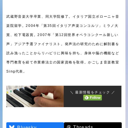
武蔵野音楽大学卒業、同大学院修了。イタリア国立ボローニャ音
楽院留学。2004年「第35回イタリア声楽コンコルソ」ミラノ大
賞、松下電器賞。2007年「第12回世界オペラコンクール新しい
声」アジア予選ファイナリスト。発声法の研究のために解剖書を
読み漁ったことからリハビリに興味を持ち、身体や脳の機能など
専門教育を経て作業療法士の国家資格を取得。かごしま音楽教室
Sing代表。
＼ 最新情報をチェック ／
Threads
Bluesky