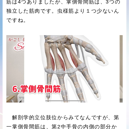
筋は4つありましたが、掌側骨間筋は、3つの
独立した筋肉です。虫様筋より１つ少ないん
ですね。
解剖学的立位肢位からみてなんですが、第
一掌側骨間筋は、第2中手骨の内側の部分か