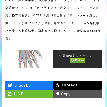
武蔵野音楽大学卒業、同大学院修了。イタリア国立ボローニャ音
楽院留学。2004年「第35回イタリア声楽コンコルソ」ミラノ大
賞、松下電器賞。2007年「第12回世界オペラコンクール新しい
声」アジア予選ファイナリスト。彰栄リハビリテーション専門学
校卒業、作業療法士の国家資格を取得。かごしま音楽教室Sing代
表。
＼ 最新情報をチェック ／
Threads
Bluesky
LINE
Copy